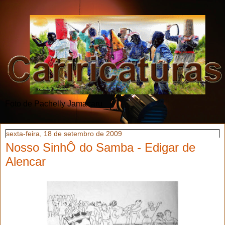
Foto de Pachelly Jamacaru
sexta-feira, 18 de setembro de 2009
Nosso SinhÔ do Samba - Edigar de
Alencar