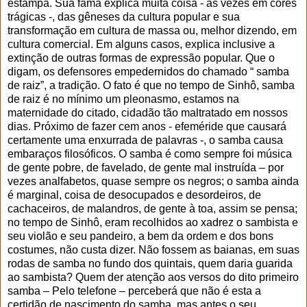
estampa. Sua fama explica muita coisa - às vezes em cores
trágicas -, das gêneses da cultura popular e sua
transformação em cultura de massa ou, melhor dizendo, em
cultura comercial. Em alguns casos, explica inclusive a
extinção de outras formas de expressão popular. Que o
digam, os defensores empedernidos do chamado “ samba
de raiz”, a tradição. O fato é que no tempo de Sinhô, samba
de raiz é no mínimo um pleonasmo, estamos na
maternidade do citado, cidadão tão maltratado em nossos
dias. Próximo de fazer cem anos - efeméride que causará
certamente uma enxurrada de palavras -, o samba causa
embaraços filosóficos. O samba é como sempre foi música
de gente pobre, de favelado, de gente mal instruída – por
vezes analfabetos, quase sempre os negros; o samba ainda
é marginal, coisa de desocupados e desordeiros, de
cachaceiros, de malandros, de gente à toa, assim se pensa;
no tempo de Sinhô, eram recolhidos ao xadrez o sambista e
seu violão e seu pandeiro, a bem da ordem e dos bons
costumes, não custa dizer. Não fossem as baianas, em suas
rodas de samba no fundo dos quintais, quem daria guarida
ao sambista? Quem der atenção aos versos do dito primeiro
samba – Pelo telefone – perceberá que não é esta a
certidão de nascimento do samba, mas antes o seu