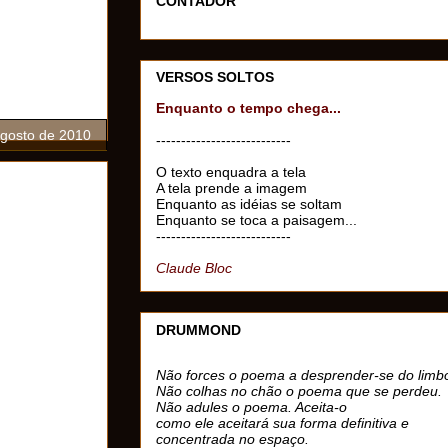
CONTADOR
VERSOS SOLTOS
Enquanto o tempo chega...
agosto de 2010
---------------------------
O texto enquadra a tela
A tela prende a imagem
Enquanto as idéias se soltam
Enquanto se toca a paisagem...
---------------------------
Claude Bloc
DRUMMOND
Não forces o poema a desprender-se do limb
Não colhas no chão o poema que se perdeu.
Não adules o poema. Aceita-o
como ele aceitará sua forma definitiva e
concentrada no espaço.