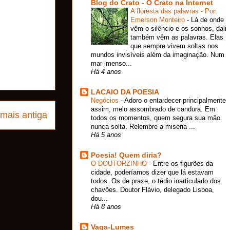
Blog do Crato - O Crato na Internet
A floresta das palavras - Por:
Emerson Monteiro
-
Lá de onde
vêm o silêncio e os sonhos, dali
também vêm as palavras. Elas
que sempre vivem soltas nos
mundos invisíveis além da imaginação. Num
mar imenso...
Há 4 anos
LACAIO DA POESIA
Negócios
-
Adoro o entardecer principalmente
assim, meio assombrado de candura. Em
mais antiga
todos os momentos, quem segura sua mão
nunca solta. Relembre a miséria ...
Há 5 anos
Poesia! Quem diria?
O DOUTORZINHO
-
Entre os figurões da
cidade, poderíamos dizer que lá estavam
todos. Os de praxe, o tédio inarticulado dos
chavões. Doutor Flávio, delegado Lisboa,
dou...
Há 8 anos
Vaga-Lumes