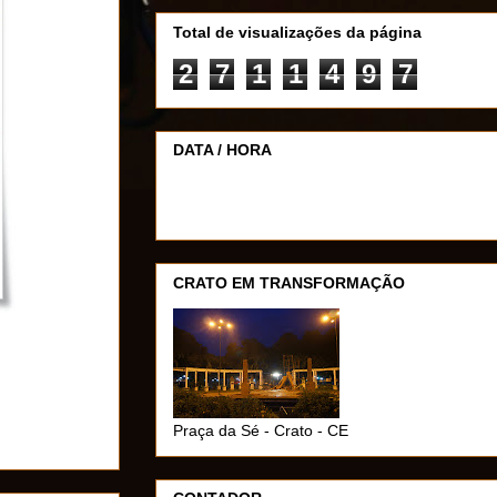
Total de visualizações da página
2
7
1
1
4
9
7
DATA / HORA
CRATO EM TRANSFORMAÇÃO
Praça da Sé - Crato - CE