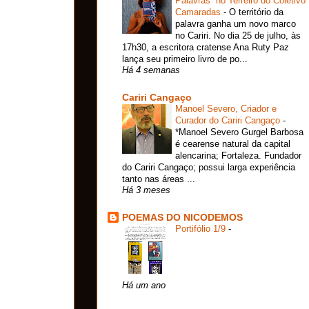
Palavras¨ no Terreiro do Coletivo
Camaradas
-
O território da
palavra ganha um novo marco
no Cariri. No dia 25 de julho, às
17h30, a escritora cratense Ana Ruty Paz
lança seu primeiro livro de po...
Há 4 semanas
Cariri Cangaço
Manoel Severo, Criador e
Curador do Cariri Cangaço
-
*Manoel Severo Gurgel Barbosa
é cearense natural da capital
alencarina; Fortaleza. Fundador
do Cariri Cangaço; possui larga experiência
tanto nas áreas ...
Há 3 meses
POEMAS DO NICODEMOS
Portifólio 1/9
-
Há um ano