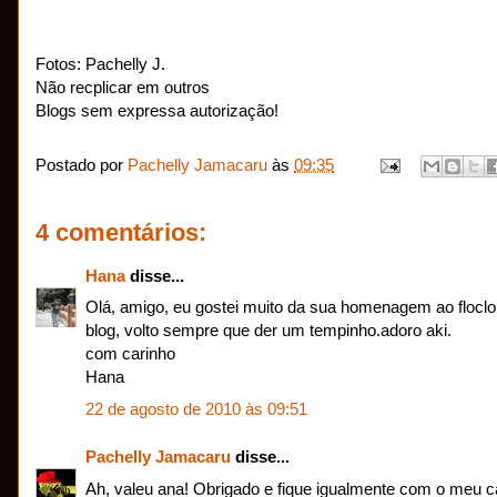
Fotos: Pachelly J.
Não recplicar em outros
Blogs sem expressa autorização!
Postado por
Pachelly Jamacaru
às
09:35
4 comentários:
Hana
disse...
Olá, amigo, eu gostei muito da sua homenagem ao flocl
blog, volto sempre que der um tempinho.adoro aki.
com carinho
Hana
22 de agosto de 2010 às 09:51
Pachelly Jamacaru
disse...
Ah, valeu ana! Obrigado e fique igualmente com o meu c