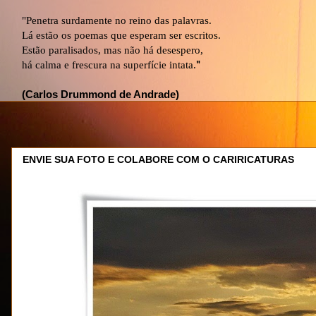
"Penetra surdamente no reino das palavras.
Lá estão os poemas que esperam ser escritos.
Estão paralisados, mas não há desespero,
há calma e frescura na superfície intata.
"
(Carlos Drummond de Andrade)
ENVIE SUA FOTO E COLABORE COM O CARIRICATURAS