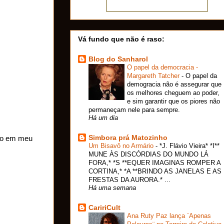
Vá fundo que não é raso:
Blog do Sanharol
O papel da democracia -
Margareth Tatcher
-
O papel da
demogracia não é assegurar que
os melhores cheguem ao poder,
e sim garantir que os piores não
permaneçam nele para sempre.
Há um dia
Simbora prá Matozinho
nso em meu
Um Bisavô no Armário
-
*J. Flávio Vieira* *I**
MUNE ÀS DISCÓRDIAS DO MUNDO LÁ
FORA,* *S **EQUER IMAGINAS ROMPER A
CORTINA,* *A **BRINDO AS JANELAS E AS
FRESTAS DA AURORA.* ...
Há uma semana
CaririCult
Ana Ruty Paz lança ¨Apenas