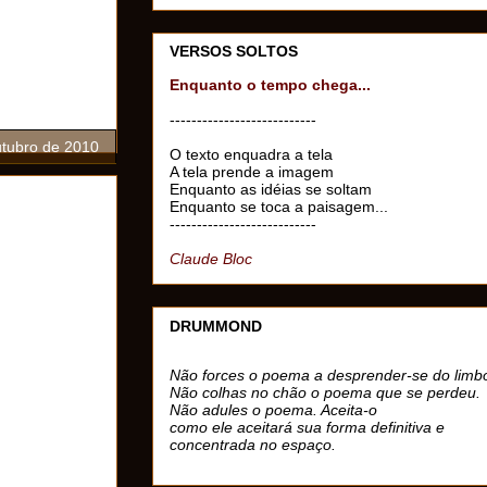
VERSOS SOLTOS
Enquanto o tempo chega...
---------------------------
utubro de 2010
O texto enquadra a tela
A tela prende a imagem
Enquanto as idéias se soltam
Enquanto se toca a paisagem...
---------------------------
Claude Bloc
DRUMMOND
Não forces o poema a desprender-se do limb
Não colhas no chão o poema que se perdeu.
Não adules o poema. Aceita-o
como ele aceitará sua forma definitiva e
concentrada no espaço.