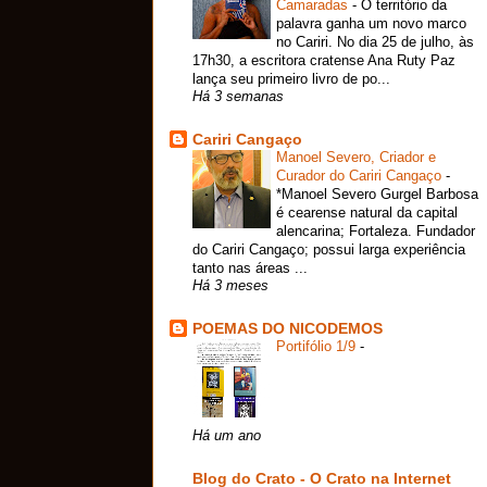
Camaradas
-
O território da
palavra ganha um novo marco
no Cariri. No dia 25 de julho, às
17h30, a escritora cratense Ana Ruty Paz
lança seu primeiro livro de po...
Há 3 semanas
Cariri Cangaço
Manoel Severo, Criador e
Curador do Cariri Cangaço
-
*Manoel Severo Gurgel Barbosa
é cearense natural da capital
alencarina; Fortaleza. Fundador
do Cariri Cangaço; possui larga experiência
tanto nas áreas ...
Há 3 meses
POEMAS DO NICODEMOS
Portifólio 1/9
-
Há um ano
Blog do Crato - O Crato na Internet