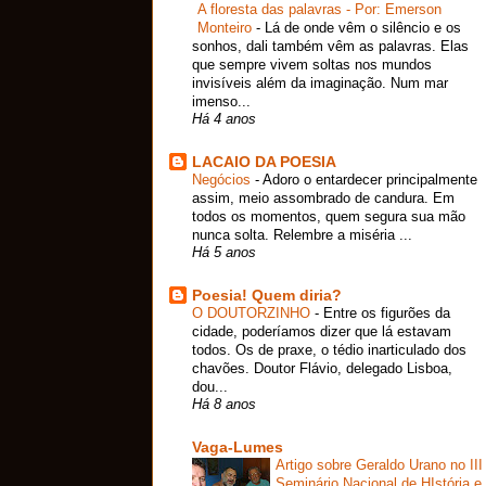
A floresta das palavras - Por: Emerson
Monteiro
-
Lá de onde vêm o silêncio e os
sonhos, dali também vêm as palavras. Elas
que sempre vivem soltas nos mundos
invisíveis além da imaginação. Num mar
imenso...
Há 4 anos
LACAIO DA POESIA
Negócios
-
Adoro o entardecer principalmente
assim, meio assombrado de candura. Em
todos os momentos, quem segura sua mão
nunca solta. Relembre a miséria ...
Há 5 anos
Poesia! Quem diria?
O DOUTORZINHO
-
Entre os figurões da
cidade, poderíamos dizer que lá estavam
todos. Os de praxe, o tédio inarticulado dos
chavões. Doutor Flávio, delegado Lisboa,
dou...
Há 8 anos
Vaga-Lumes
Artigo sobre Geraldo Urano no III
Seminário Nacional de HIstória e