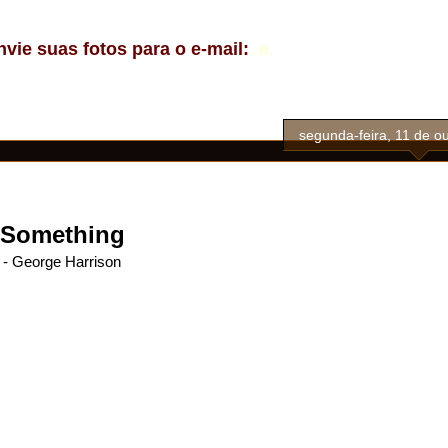
nvie suas fotos para o e-mail:
.
e.
segunda-feira, 11 de o
Something
- George Harrison