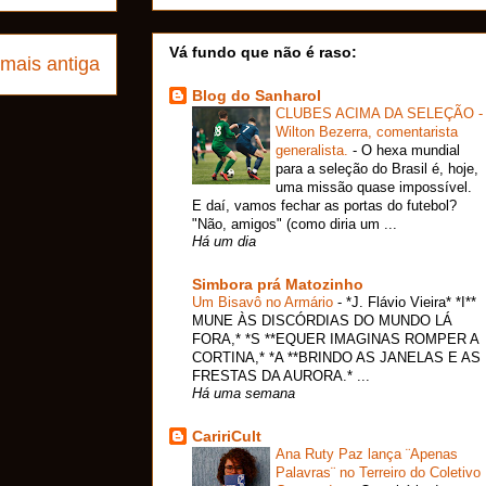
Vá fundo que não é raso:
mais antiga
Blog do Sanharol
CLUBES ACIMA DA SELEÇÃO -
Wilton Bezerra, comentarista
generalista.
-
O hexa mundial
para a seleção do Brasil é, hoje,
uma missão quase impossível.
E daí, vamos fechar as portas do futebol?
"Não, amigos" (como diria um ...
Há um dia
Simbora prá Matozinho
Um Bisavô no Armário
-
*J. Flávio Vieira* *I**
MUNE ÀS DISCÓRDIAS DO MUNDO LÁ
FORA,* *S **EQUER IMAGINAS ROMPER A
CORTINA,* *A **BRINDO AS JANELAS E AS
FRESTAS DA AURORA.* ...
Há uma semana
CaririCult
Ana Ruty Paz lança ¨Apenas
Palavras¨ no Terreiro do Coletivo