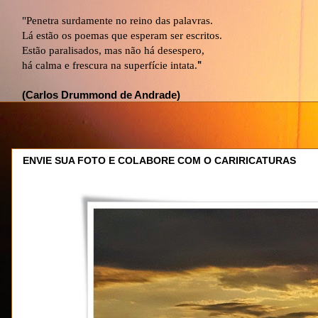
"Penetra surdamente no reino das palavras.
Lá estão os poemas que esperam ser escritos.
Estão paralisados, mas não há desespero,
há calma e frescura na superfície intata.
"
(Carlos Drummond de Andrade)
ENVIE SUA FOTO E COLABORE COM O CARIRICATURAS