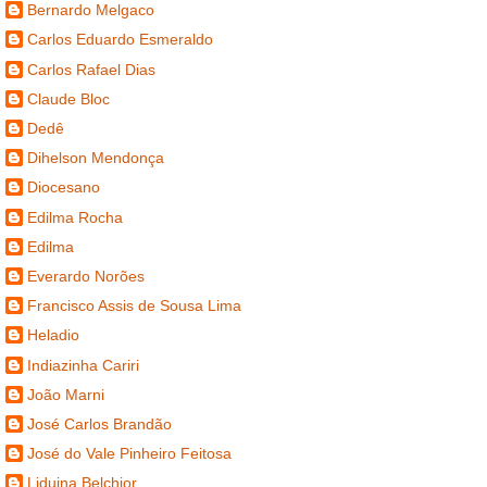
Bernardo Melgaco
Carlos Eduardo Esmeraldo
Carlos Rafael Dias
Claude Bloc
Dedê
Dihelson Mendonça
Diocesano
Edilma Rocha
Edilma
Everardo Norões
Francisco Assis de Sousa Lima
Heladio
Indiazinha Cariri
João Marni
José Carlos Brandão
José do Vale Pinheiro Feitosa
Liduina Belchior