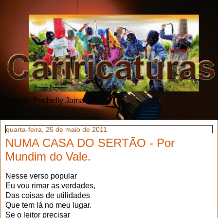
Foto de Pachelly Jamacaru
quarta-feira, 25 de maio de 2011
NUMA CASA DO SERTÃO - Por
Mundim do Vale.
Nesse verso popular
Eu vou rimar as verdades,
Das coisas de utilidades
Que tem lá no meu lugar.
Se o leitor precisar