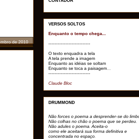
CONTADOR
VERSOS SOLTOS
Enquanto o tempo chega...
embro de 2010
---------------------------
O texto enquadra a tela
A tela prende a imagem
Enquanto as idéias se soltam
Enquanto se toca a paisagem...
---------------------------
Claude Bloc
DRUMMOND
Não forces o poema a desprender-se do limb
Não colhas no chão o poema que se perdeu.
Não adules o poema. Aceita-o
como ele aceitará sua forma definitiva e
concentrada no espaço.