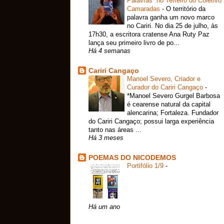
Palavras¨ no Terreiro do Coletivo
Camaradas
-
O território da
palavra ganha um novo marco
no Cariri. No dia 25 de julho, às
17h30, a escritora cratense Ana Ruty Paz
lança seu primeiro livro de po...
Há 4 semanas
Cariri Cangaço
Manoel Severo, Criador e
Curador do Cariri Cangaço
-
*Manoel Severo Gurgel Barbosa
é cearense natural da capital
alencarina; Fortaleza. Fundador
do Cariri Cangaço; possui larga experiência
tanto nas áreas ...
Há 3 meses
POEMAS DO NICODEMOS
Portifólio 1/9
-
Há um ano