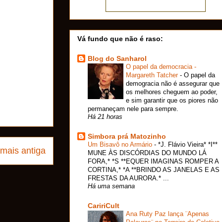
Vá fundo que não é raso:
Blog do Sanharol
O papel da democracia -
Margareth Tatcher
-
O papel da
demogracia não é assegurar que
os melhores cheguem ao poder,
e sim garantir que os piores não
permaneçam nele para sempre.
Há 21 horas
Simbora prá Matozinho
Um Bisavô no Armário
-
*J. Flávio Vieira* *I**
mais antiga
MUNE ÀS DISCÓRDIAS DO MUNDO LÁ
FORA,* *S **EQUER IMAGINAS ROMPER A
CORTINA,* *A **BRINDO AS JANELAS E AS
FRESTAS DA AURORA.* ...
Há uma semana
CaririCult
Ana Ruty Paz lança ¨Apenas