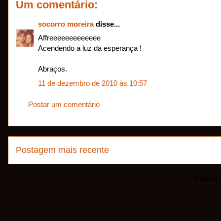
Um comentário:
socorro moreira
disse...
Affreeeeeeeeeeeee
Acendendo a luz da esperança !
Abraços.
11 de dezembro de 2010 às 10:57
Postar um comentário
Postagem mais recente
Assinar