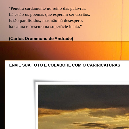
"Penetra surdamente no reino das palavras.
Lá estão os poemas que esperam ser escritos.
Estão paralisados, mas não há desespero,
há calma e frescura na superfície intata.
"
(Carlos Drummond de Andrade)
ENVIE SUA FOTO E COLABORE COM O CARIRICATURAS