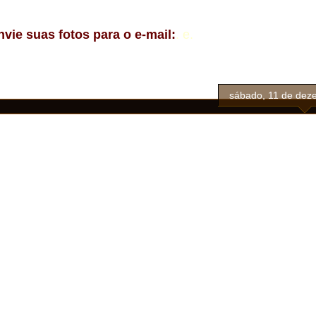
nvie suas fotos para o e-mail:
.
e.
sábado, 11 de dez