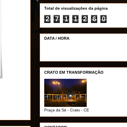
Total de visualizações da página
2
7
1
1
2
6
0
DATA / HORA
CRATO EM TRANSFORMAÇÃO
Praça da Sé - Crato - CE